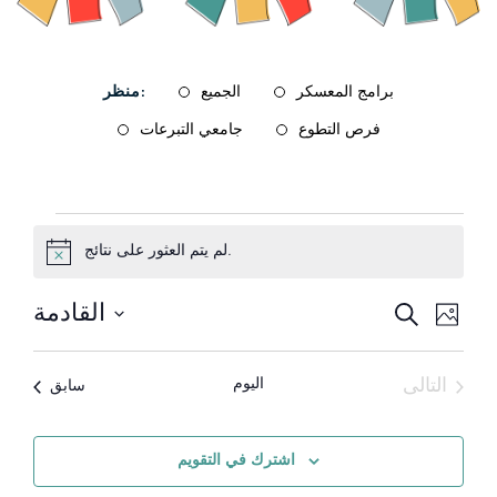
برامج المعسكر
الجميع
منظر:
فرص التطوع
جامعي التبرعات
الأحداث
لم يتم العثور على نتائج.
Notice
القادمة
دث
بحث
يبحث
صورة
حدد
رق
الأحداث
List
تاريخ.
التالى
اليوم
الأحداث
سابق
رض
والتنقل
of
الأحداث
لاحة
شاهدات
events
اشترك في التقويم
in