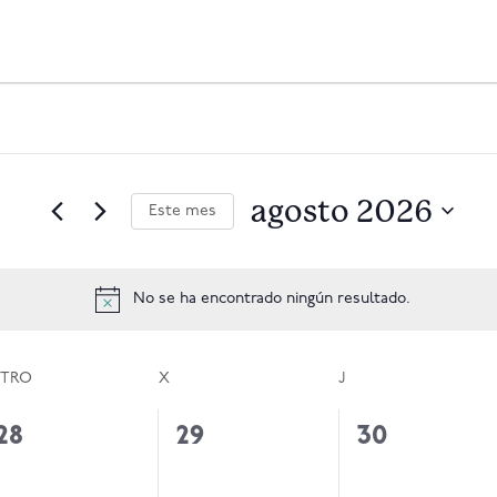
agosto 2026
Este mes
Seleccionar
fecha.
No se ha encontrado ningún resultado.
Notice
TRO
MARTES
X
MIÉRCOLES
J
JUEVES
0
0
0
28
29
30
eventos,
eventos,
eventos,