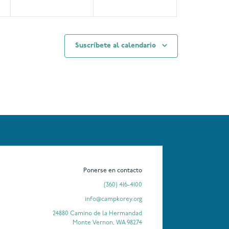
Suscríbete al calendario
Ponerse en contacto
(360) 416-4100
info@campkorey.org
24880 Camino de la Hermandad
Monte Vernon, WA 98274