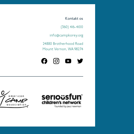
Kontakt os
(360) 416-4100
info@campkorey.org
24880 Brotherhood Road
Mount Vernon, WA 98274