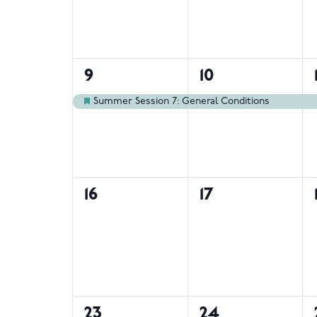
1
1
9
10
begivenhed,
begivenhed,
Summer Session 7: General Conditions
Fremhævet
0
0
16
17
begivenheder,
begivenheder,
0
0
23
24