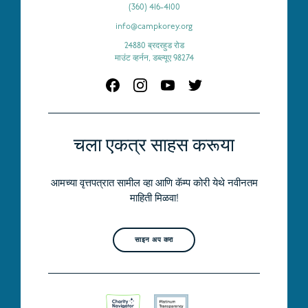
(360) 416-4100
info@campkorey.org
24880 ब्रदरहुड रोड
माउंट व्हर्नन, डब्ल्यूए 98274
चला एकत्र साहस करूया
आमच्या वृत्तपत्रात सामील व्हा आणि कॅम्प कोरी येथे नवीनतम
माहिती मिळवा!
साइन अप करा