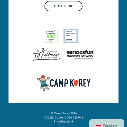
TILMELD DIG
© Camp Korey 2026
501(c)(3) Skatte-ID #20-3829742
Privatlivspolitik
Danish