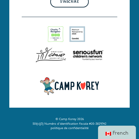
S'INSCRIRE
© Camp Korey 2026
501(c)(3) Numéro d'identification fiscale #20-3829742
politique de confidentialité
French