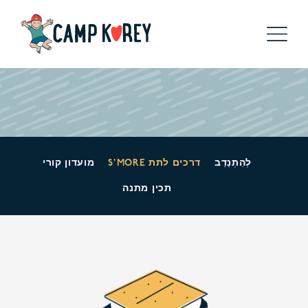
לְהִתְנַדֵב
S'MORE דרכים לתת
מועדון קורי
תכין מתנה