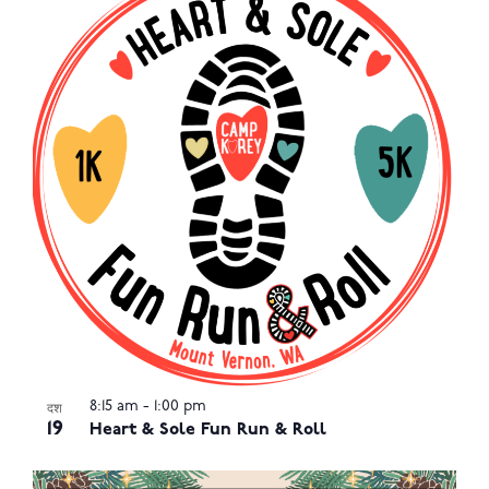
8:15 am
-
1:00 pm
दश
19
Heart & Sole Fun Run & Roll