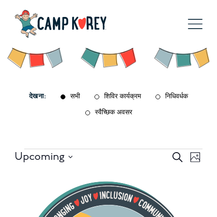
देखना:
सभी
शिविर कार्यक्रम
निधिवर्धक
स्वैच्छिक अवसर
आयोजन
आयोजन
आय
Upcoming
खोज
तस्वीर
Select
खोज
दृश्य
List
date.
और
नेवि
of
दृश्य
events