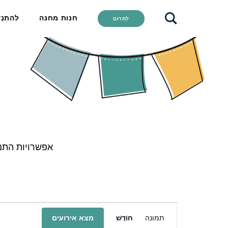
חנות מחנה
לְהִתְנַ
לִתְרוֹם
אפשרויות התנ
ניווט
תמונה
חוֹדֶשׁ
מצא אירועים