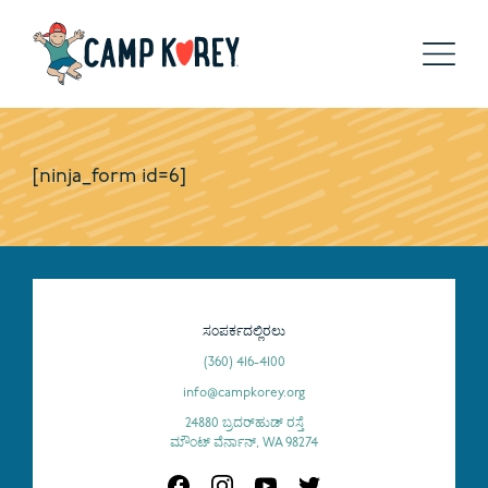
[ninja_form id=6]
ಸಂಪರ್ಕದಲ್ಲಿರಲು
(360) 416-4100
info@campkorey.org
24880 ಬ್ರದರ್‌ಹುಡ್ ರಸ್ತೆ
ಮೌಂಟ್ ವೆರ್ನಾನ್, WA 98274