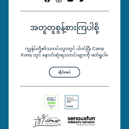
အတူတူစွန့်စားကြပါစို့
ကျွန်ုပ်တို့၏သတင်းလွှာတွင် ပါဝင်ပြီး Camp
Korey တွင် နောက်ဆုံးရသတင်းများကို ဖတ်ရှုပါ။
ဆိုင်းအပ်