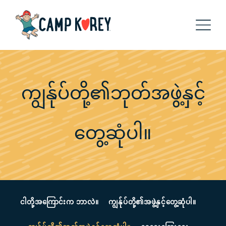
ကျွန်ုပ်တို့၏ဘုတ်အဖွဲ့နှင့်
တွေ့ဆုံပါ။
ငါတို့အကြောင်းက ဘာလဲ။
ကျွန်ုပ်တို့၏အဖွဲ့နှင့်တွေ့ဆုံပါ။