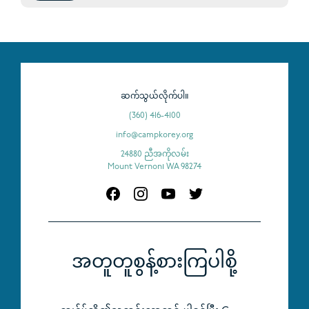
ဆက်သွယ်လိုက်ပါ။
(360) 416-4100
info@campkorey.org
24880 ညီအကိုလမ်း
Mount Vernon၊ WA 98274
အတူတူစွန့်စားကြပါစို့