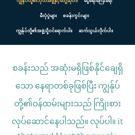
ကျွန်ုပ်တို့၏ဘုတ်အဖွဲ့နှင့်တွေ့ဆုံပါ။
ငွေရေးကြေးရေး
မီးပုံပွဲများ
စခန်းကွင်းများ
ကျွန်ုပ်တို့၏အဖွဲ့သို့ဝင်ရောက်ပါ။
ဆက်သွယ်လိုက်ပါ။
စခန်းသည် အဆုံးမရှိဖြစ်နိုင်ချေရှိ
သော နေရာတစ်ခုဖြစ်ပြီး ကျွန်ုပ်
တို့၏ဝန်ထမ်းများသည် ကြိုးစား
လုပ်ဆောင်နေပါသည်။
လုပ်ပါ။
it