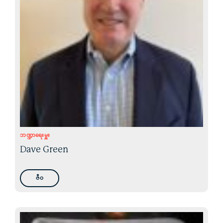
ဘဏ္ဍာရေးမှူး
Dave Green
ဇီဝ