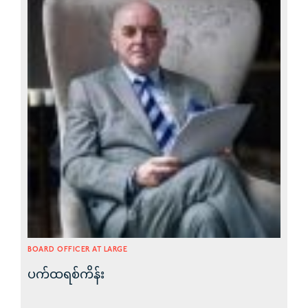
BOARD OFFICER AT LARGE
ပက်ထရစ်ကိန်း