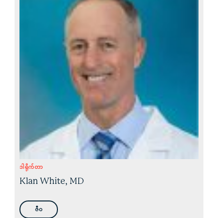
ဒါရိုက်တာ
Klan White, MD
ဇီဝ