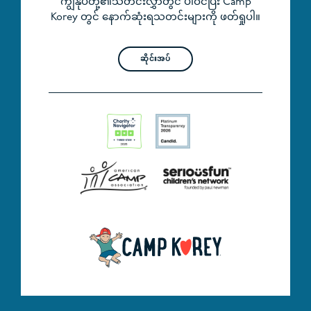
ကျွန်ုပ်တို့၏သတင်းလွှာတွင် ပါဝင်ပြီး Camp
Korey တွင် နောက်ဆုံးရသတင်းများကို ဖတ်ရှုပါ။
ဆိုင်းအပ်