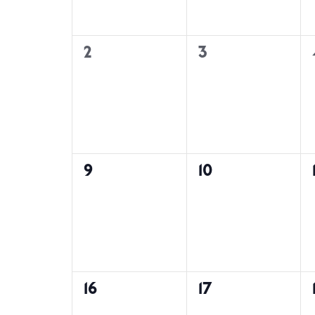
ကြည့်ရှု
ပြက္ခဒိန်
0
0
2
3
မှု
အဖြစ်အပျက်
အဖြစ်အပျက်
များ,
များ,
များ
0
0
9
10
လမ်းညွှန်
အဖြစ်အပျက်
အဖြစ်အပျက်
များ,
များ,
မှု
0
0
16
17
အဖြစ်အပျက်
အဖြစ်အပျက်