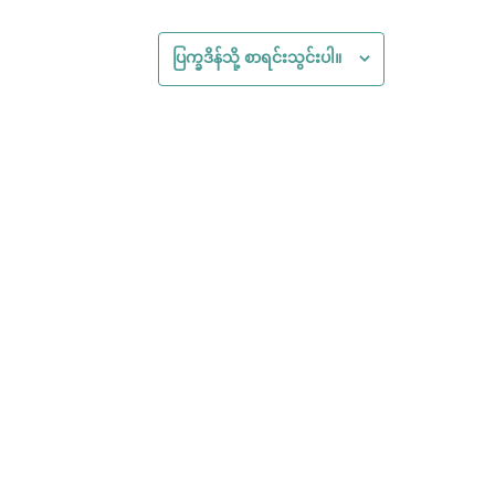
ပြက္ခဒိန်သို့ စာရင်းသွင်းပါ။