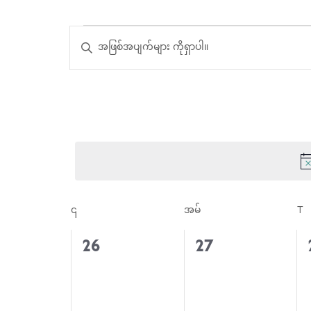
Keyword
အဲ့
အဲ့
ရိုက်
ထည့်
ဒါနဲ့
ပါ။
ဒါနဲ့
Keyword
ရှာဖွေ
ဖြင့်
အဲ့
မှု
၎
ဘု
အမ်
တနင်္လာ
T
တစ
ဒါနဲ့
အဲ့
ကို
0
0
26
27
နှင့်
အဖြစ်အပျက်
အဖြစ်အပျက်
ရှာ
ဒါနဲ့
များ,
များ,
ပါ။