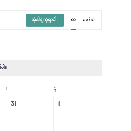
ပွဲ
အဲ့ဒါနဲ့ ကိုရှာပါ။
လ
ဓာတ်ပုံ
Views
Navigation
်ပါ။
F
သောကြာ
၎
စေန
0
0
31
1
်
အဖြစ်အပျက်
အဖြစ်အပျက်
များ,
များ,