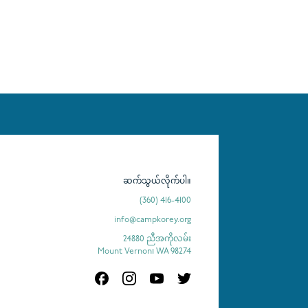
ဆက်သွယ်လိုက်ပါ။
(360) 416-4100
info@campkorey.org
24880 ညီအကိုလမ်း
Mount Vernon၊ WA 98274