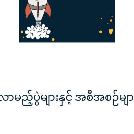
လာမည့်ပွဲများနှင့် အစီအစဉ်မျာ