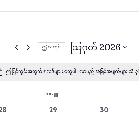
ဩဂုတ် 2026
ဤလတွင်
ရက်စွဲ
ကို
ဤမြင်ကွင်းအတွက် ရလဒ်များမတွေ့ပါ။ လာမည့် အဖြစ်အပျက်များ သို့ ခုန
Notice
ရွေး
်ချို့
ဒဗလျူ
ဗုဒ္ဓဟူး
T
ကြာသပတေး
ပါ။
0
0
0
28
29
30
အဖြစ်အပျက်
အဖြစ်အပျက်
အဖြစ်အပျက
များ,
များ,
များ,