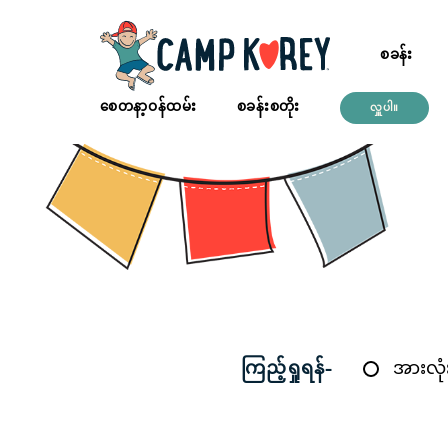
စခန်း
စေတနာ့ဝန်ထမ်း
စခန်းစတိုး
လှူပါ။
ကြည့်ရှုရန်-
အားလုံ