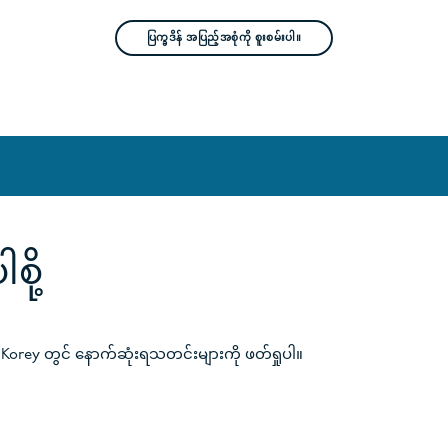
ပြက္ခဒိန် အပြည့်အစုံကို စူးစမ်းပါ။
ို့
p Korey တွင် နောက်ဆုံးရသတင်းများကို ဖတ်ရှုပါ။