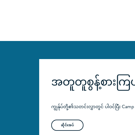
အတူတူစွန့်စားကြပါစ
ကျွန်ုပ်တို့၏သတင်းလွှာတွင် ပါဝင်ပြီး Cam
ဆိုင်းအပ်