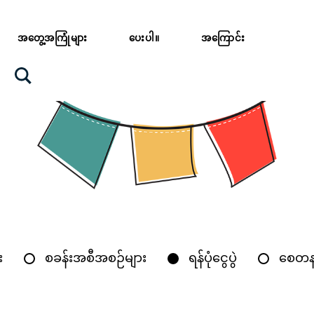
အတွေ့အကြုံများ
ပေးပါ။
အကြောင်း
း
စခန်းအစီအစဉ်များ
ရန်ပုံငွေပွဲ
စေတနာ