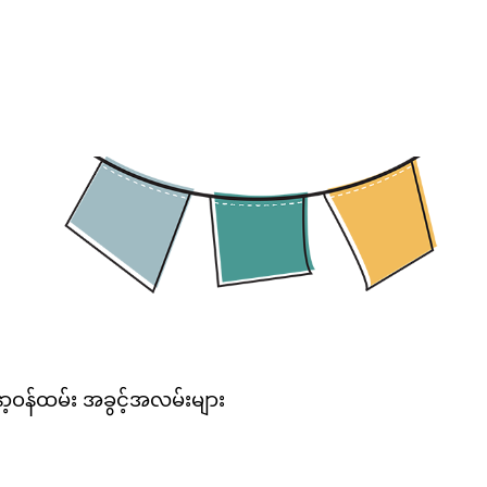
့ဝန်ထမ်း အခွင့်အလမ်းများ