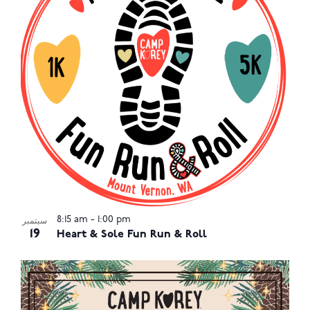
in
Photo
View
8:15 am
-
1:00 pm
سبتمبر
19
Heart & Sole Fun Run & Roll