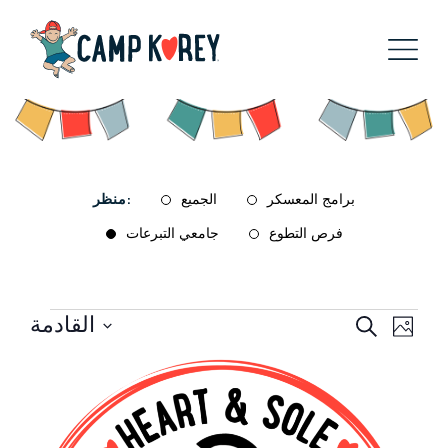
برامج المعسكر
الجميع
منظر:
فرص التطوع
جامعي التبرعات
الأحداث
القادمة
دث
بحث
يبحث
صورة
حدد
رق
الأحداث
List
تاريخ.
رض
والتنقل
of
لاحة
شاهدات
events