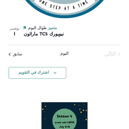
متميز
طوال اليوم
نوفمبر
1
ماراثون TCS نيويورك
التالى
اليوم
الأحداث
سابق
الأحداث
اشترك في التقويم