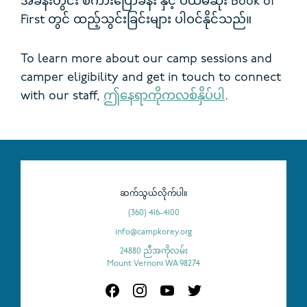
အခန်းတွင်း စကားပြောခန်း နှင့် ပထမဆုံး Book of
First တွင် ထည့်သွင်းခြင်းများ ပါဝင်နိုင်သည်။
To learn more about our camp sessions and
camper eligibility and get in touch to connect
with our staff,
ဤနေရာကိုကလစ်နှိပ်ပါ
.
ဆက်သွယ်လိုက်ပါ။
(360) 416-4100
info@campkorey.org
24880 ညီအကိုလမ်း
Mount Vernon၊ WA 98274