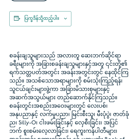
ပြက္ခဒိန်သို့ထည့်ပါ။
စခန်းချသူများသည် အလားတူ ဆေးဘက်ဆိုင်ရာ
ခရီးများကို အခြားစခန်းချသူများနှင့်အတူ ၎င်းတို့၏
ရက်သတ္တပတ်အတွင်း အခန်းအတွင်းတွင် နေထိုင်ကြ
သည်။
အသစ်သောအရာများကို စမ်းသုံးကြည့်ရန်၊
သူငယ်ချင်းများဖွဲ့ကာ အခြားမိသားစုများနှင့်
အဆက်အသွယ်များ တည်ဆောက်နိုင်ကြသည်။
စခန်းတွင်းအစည်းအဝေးများတွင် လေးပစ်၊
အနုပညာနှင့် လက်မှုပညာ၊ မြင်းစီးသူ၊ မီးပုံပွဲ၊ ဇာတ်ခုံ
ည၊ Silly-O၊ ငါးဖမ်းခြင်းနှင့် လှေစီးခြင်း၊ အပြင်
ဘက် စူးစမ်းလေ့လာခြင်း၊ ရေကူးကန်ပါတီများ၊