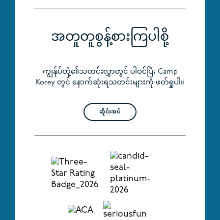
အတူတူစွန့်စားကြပါစို့
ကျွန်ုပ်တို့၏သတင်းလွှာတွင် ပါဝင်ပြီး Camp
Korey တွင် နောက်ဆုံးရသတင်းများကို ဖတ်ရှုပါ။
ဆိုင်းအပ်