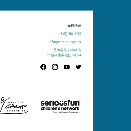
保持联系
(360) 416-4100
info@campkorey.org
兄弟会路 24880 号
华盛顿州弗农山 98274