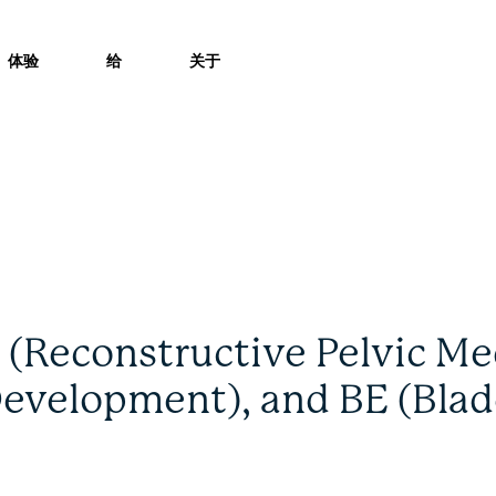
体验
给
关于
Reconstructive Pelvic Me
Development), and BE (Bla