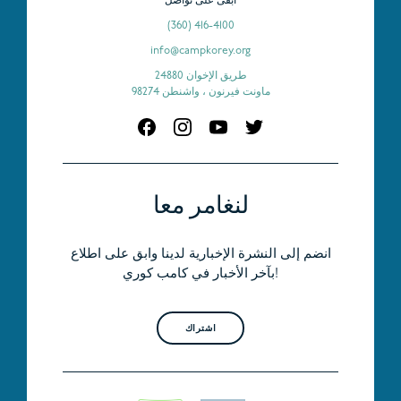
ابقى على تواصل
(360) 416-4100
info@campkorey.org
24880 طريق الإخوان
ماونت فيرنون ، واشنطن 98274
لنغامر معا
انضم إلى النشرة الإخبارية لدينا وابق على اطلاع
بآخر الأخبار في كامب كوري!
اشتراك