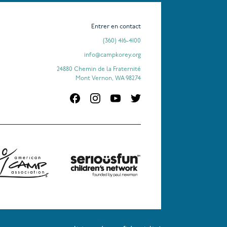
Entrer en contact
(360) 416-4100
info@campkorey.org
24880 Chemin de la Fraternité
Mont Vernon, WA 98274