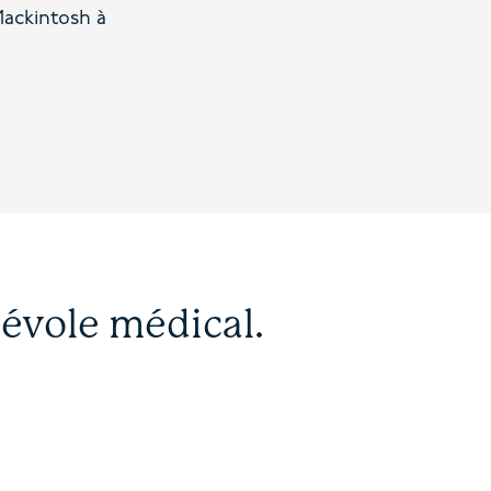
ackintosh à
névole médical.