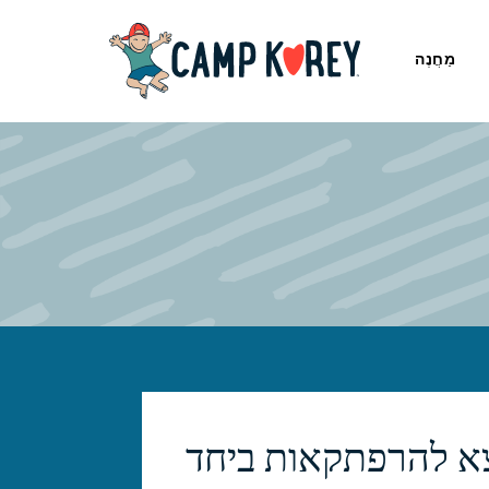
מַחֲנֶה
צא להרפתקאות ביחד