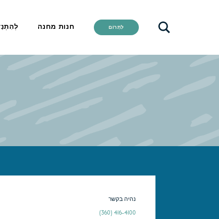
חנות מחנה
לְהִתְנַ
לִתְרוֹם
נהיה בקשר
(360) 416-4100