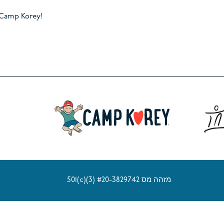
הצטרפו לניוזלטר שלנו והישארו מעודכנים ב-p Korey
501(c)(3) מזהה מס #20-3829742