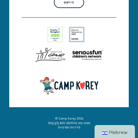
הירשם
© Camp Korey 2026
501(c)(3) מזהה מס #20-3829742
מדיניות הפרטיות
Hebrew