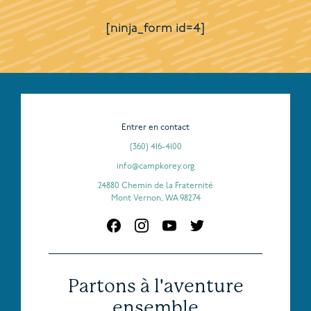
[ninja_form id=4]
Entrer en contact
(360) 416-4100
info@campkorey.org
24880 Chemin de la Fraternité
Mont Vernon, WA 98274
Partons à l'aventure
ensemble