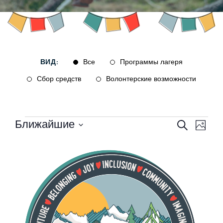
ВИД:
Все
Программы лагеря
Сбор средств
Волонтерские возможности
Мероприятия
Ближайшие
Поиск
Ме
Поиск
Фото
Выберите
и
про
List
дату.
просмо
нав
of
Меропр
events
навига
in
Photo