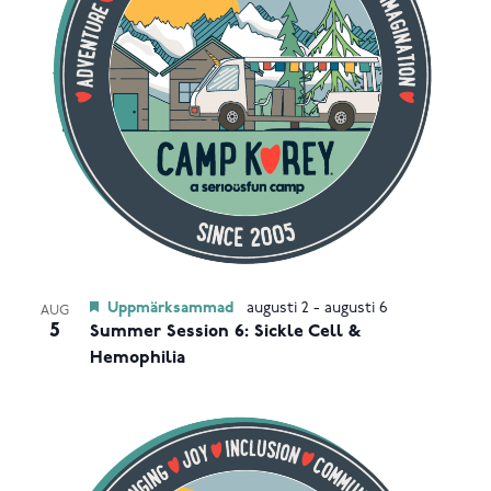
Photo
View
Uppmärksammad
augusti 2
-
augusti 6
AUG
5
Summer Session 6: Sickle Cell &
Hemophilia