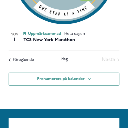
Uppmärksammad
Hela dagen
NOV
1
TCS New York Marathon
Idag
Nästa
Evenemang
Föregående
Evenem
Prenumerera på kalender