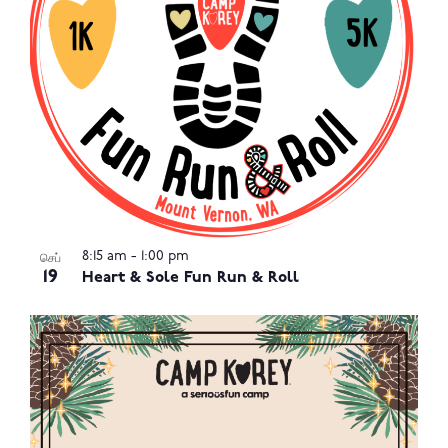
8:15 am
-
1:00 pm
செப்
19
Heart & Sole Fun Run & Roll