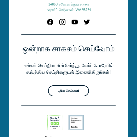
24880 சகோதரத்துவ சாலை
மவுண்ட் வெர்னான், WA 98274
ஒன்றாக சாகசம் செய்வோம்
எங்கள் செய்திமடலில் சேர்ந்து, கேம்ப் கோரேயில்
சமீபத்திய செய்திகளுடன் இணைந்திருங்கள்!
பதிவு செய்யவும்