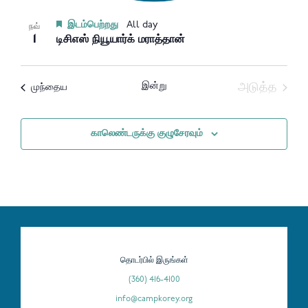
இடம்பெற்றது
All day
நவ்
1
டிசிஎஸ் நியூயார்க் மராத்தான்
இன்று
அடுத்த
நிகழ்வுகள்
முந்தைய
நிகழ்வுகள
காலெண்டருக்கு குழுசேரவும்
தொடர்பில் இருங்கள்
(360) 416-4100
info@campkorey.org