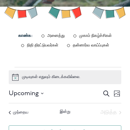
காண்க:
அனைத்து
முகாம் நிகழ்ச்சிகள்
நிதி திரட்டுபவர்கள்
தன்னார்வ வாய்ப்புகள்
நிகழ்வுகள்
முடிவுகள் எதுவும் கிடைக்கவில்லை.
Notice
நிகழ்வுக
நிகழ
Upcoming
தேடு
புகைப்பட
தேதியைத்
தேடல்
காட
List
தேர்ந்தெடுக்கவும்.
மற்றும்
வழி
இன்று
அடுத்த
நிகழ்வுகள்
முந்தைய
of
நிகழ்வுகள
பார்வைக
events