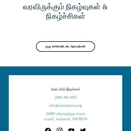
வரவிருக்கும் நிகழ்வுகள் &
நிகழ்ச்சிகள்
முழு காலெண்டரை ஆராயுங்கள்
தொடர்பில் இருங்கள்
(360) 416-4100
info@campkorey.org
24880 சகோதரத்துவ சாலை
மவுண்ட் வெர்னான், WA 98274