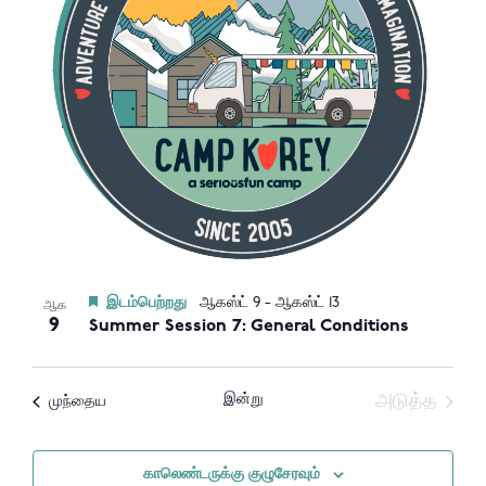
இடம்பெற்றது
ஆகஸ்ட் 9
-
ஆகஸ்ட் 13
ஆக
9
Summer Session 7: General Conditions
இன்று
அடுத்த
நிகழ்வுகள்
முந்தைய
நிகழ்வுகள
காலெண்டருக்கு குழுசேரவும்