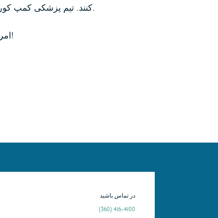
.
کنند. تیم پزشکی کمپ کو
امروز به ما بپیوندید تا یک تجربه کمپ بی نظیر پر از سرگرمی و ماجراجویی با پشتیبانی یک تیم پزشکی اختصاصی!
در تماس باشید
(360) 416-4100