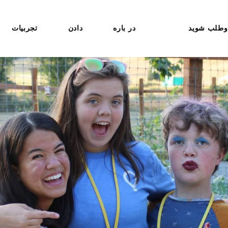
وطلب شوید
در باره
دادن
تجربیات