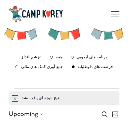
برنامه های اردویی
همه
چشم انداز:
فرصت های داوطلبانه
جمع آوری کمک های مالی
مناسبت
هیچ نتیجه ای یافت نشد
Notice
ها
Upcoming
یداد
مناسبت
جستجو
عکس
کردن
Select
Vie
ها
List