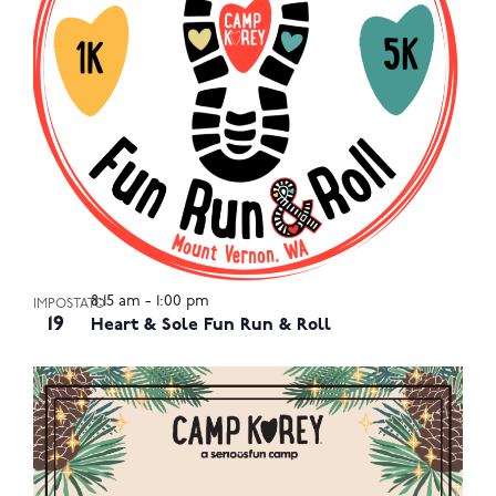
Photo
View
8:15 am
-
1:00 pm
IMPOSTATO
19
Heart & Sole Fun Run & Roll