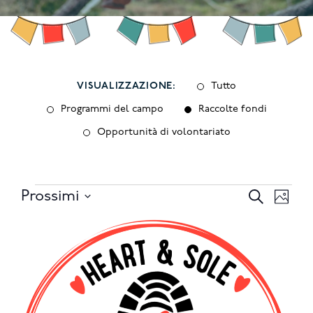
VISUALIZZAZIONE:
Tutto
Programmi del campo
Raccolte fondi
Opportunità di volontariato
Eventi
Eventi
Eve
Prossimi
Cerca
Foto
Select
Ricerca
Vis
List
date.
e
Nav
of
viste
events
Navigaz
in