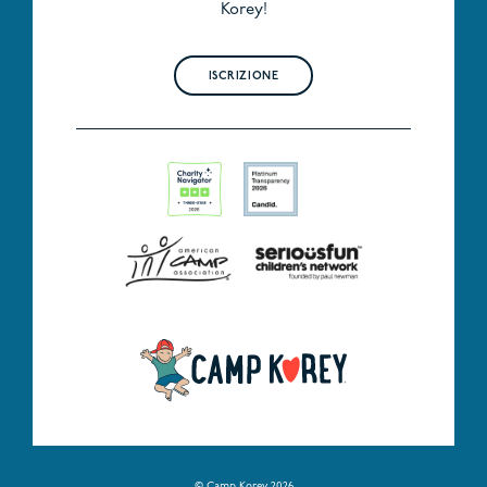
Korey!
ISCRIZIONE
© Camp Korey 2026