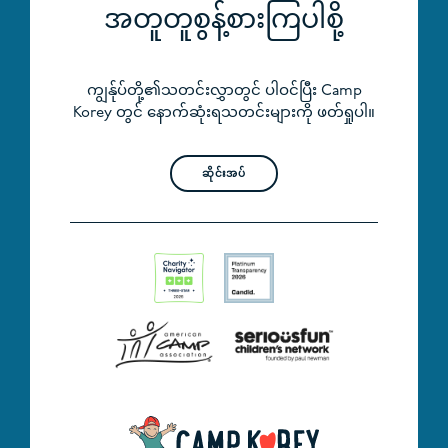
အတူတူစွန့်စားကြပါစို့
ကျွန်ုပ်တို့၏သတင်းလွှာတွင် ပါဝင်ပြီး Camp
Korey တွင် နောက်ဆုံးရသတင်းများကို ဖတ်ရှုပါ။
ဆိုင်းအပ်