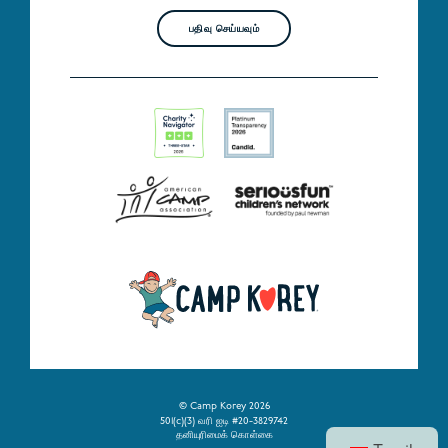
பதிவு செய்யவும்
© Camp Korey 2026
501(c)(3) வரி ஐடி #20-3829742
தனியுரிமைக் கொள்கை