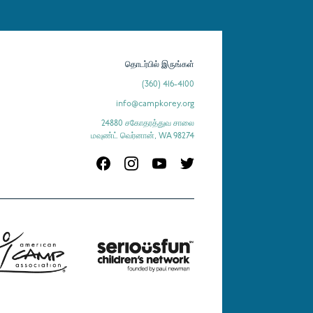
தொடர்பில் இருங்கள்
(360) 416-4100
info@campkorey.org
24880 சகோதரத்துவ சாலை
மவுண்ட் வெர்னான், WA 98274