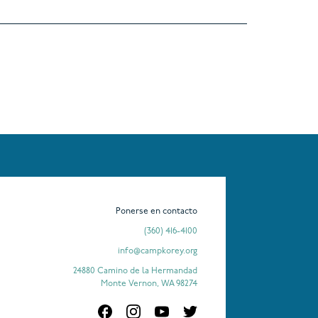
Ponerse en contacto
(360) 416-4100
info@campkorey.org
24880 Camino de la Hermandad
Monte Vernon, WA 98274