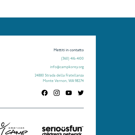
Mettiti in contatto
(360) 416-4100
info@campkorey.org
24880 Strada della Fratellanza
Monte Vernon, WA 98274