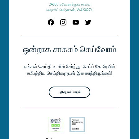
24880 சகோதரத்துவ சாலை
மவுண்ட் வெர்னான், WA 98274
ஒன்றாக சாகசம் செய்வோம்
எங்கள் செய்திமடலில் சேர்ந்து, கேம்ப் கோரேயில்
சமீபத்திய செய்திகளுடன் இணைந்திருங்கள்!
பதிவு செய்யவும்