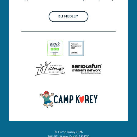
BLI MEDLEM
© Camp Korey 2026
501(c)(3) Skatte-ID #20-3829742