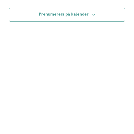
Evenem
vynavig
events
Prenumerera på kalender
in
Photo
View