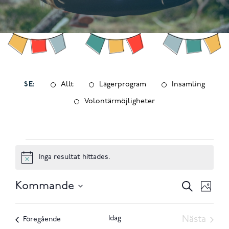
SE:
Allt
Lägerprogram
Insamling
Volontärmöjligheter
Evenemang
Inga resultat hittades.
Notis
Evenem
Ev
Kommande
Sök
Foto
Välj
Sök
vyn
List
datum
och
Idag
Nästa
Evenemang
Föregående
of