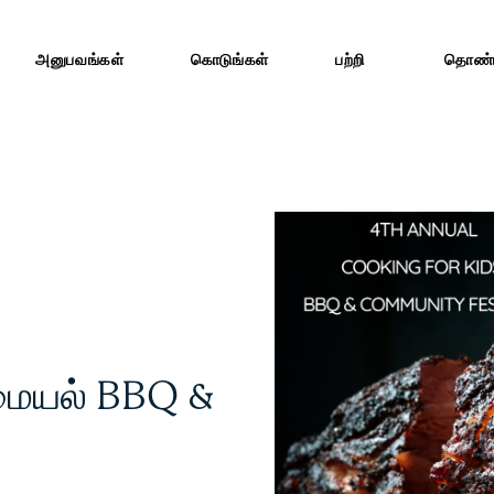
அனுபவங்கள்
கொடுங்கள்
பற்றி
தொண்ட
மையல் BBQ &