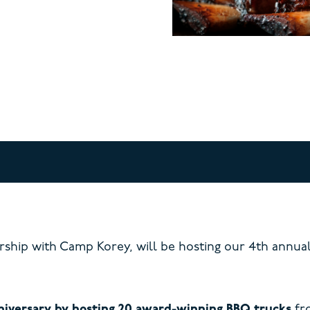
rship with Camp Korey, will be hosting our 4th annua
niversary by hosting 20 award-winning BBQ trucks
fro