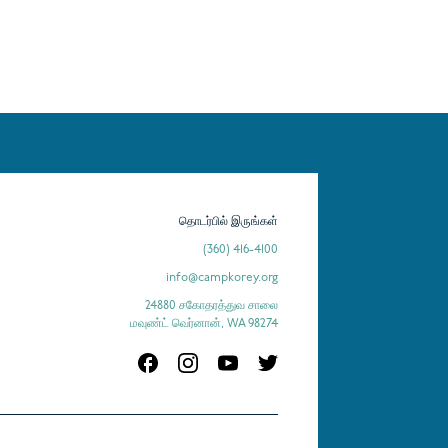
தொடர்பில் இருங்கள்
(360) 416-4100
info@campkorey.org
24880 சகோதரத்துவ சாலை
மவுண்ட் வெர்னான், WA 98274