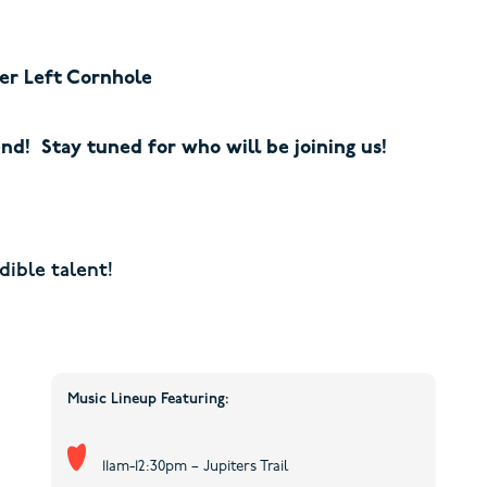
er Left Cornhole
d! Stay tuned for who will be joining us!
dible talent!
Music Lineup Featuring:
11am-12:30pm – Jupiters Trail