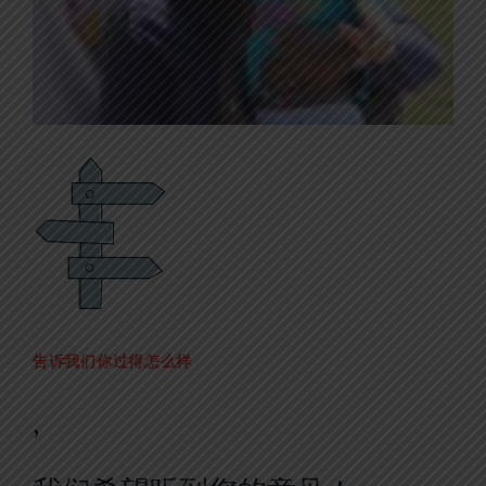
告诉我们你过得怎么样
,