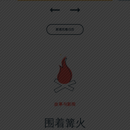
探索完整日历
故事与新闻
围着篝火