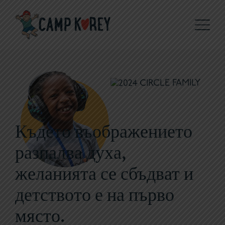
Където въображението
разпалва духа,
желанията се сбъдват и
детството е на първо
място.