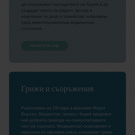
да отпразнуват наследството на Корей и да
създадат място на радост, връзка и
изцеление за деца и семейства, изправени
пред животопроменящи медицински
състояния.
ПРОЧЕТЕТЕ ОЩЕ
Грижи и съоръжения
Разположен на 200 акра в красивия Маунт
Върнън, Вашингтон, лагерът Корей предлага
най-добрата природа на северозападната
част на страната. Медицински съоръжения и
персонал от световна класа осигуряват грижи