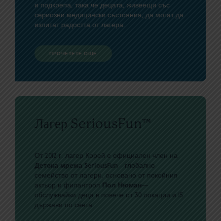
и подкрепа, така че децата, живеещи със
сериозни медицински състояния, да могат да
изпитат радостта от лагера.
ПРОЧЕТЕТЕ ОЩЕ
Лагер SeriousFun™
От 2012 г. лагер Корей е официален член на
Детска мрежа SeriousFun
—глобално
семейство от лагери, основано от покойния
актьор и филантроп
Пол Нюман
—
обслужвайки деца в повече от 30 локации и 15
държави по света.