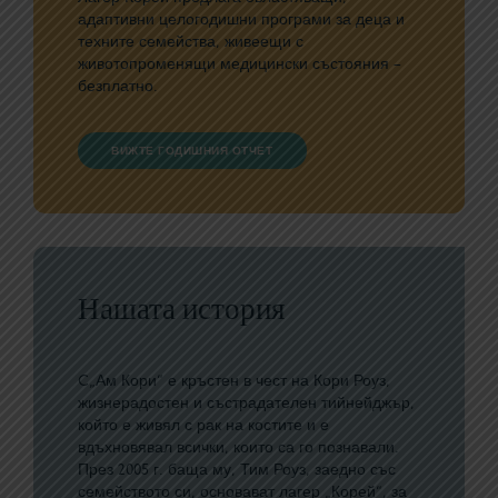
адаптивни целогодишни програми за деца и
техните семейства, живеещи с
животопроменящи медицински състояния –
безплатно.
ВИЖТЕ ГОДИШНИЯ ОТЧЕТ
Нашата история
C
„Ам Кори“ е кръстен в чест на Кори Роуз,
жизнерадостен и състрадателен тийнейджър,
който е живял с рак на костите и е
вдъхновявал всички, които са го познавали.
През 2005 г. баща му, Тим Роуз, заедно със
семейството си, основават лагер „Корей“, за