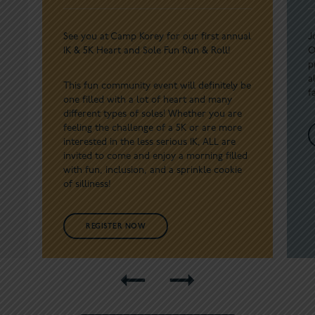
See you at Camp Korey for our first annual
J
1K & 5K Heart and Sole Fun Run & Roll!
O
p
a
This fun community event will definitely be
f
one filled with a lot of heart and many
different types of soles! Whether you are
feeling the challenge of a 5K or are more
interested in the less serious 1K, ALL are
invited to come and enjoy a morning filled
with fun, inclusion, and a sprinkle cookie
of silliness!
REGISTER NOW