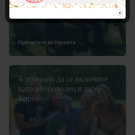
Прочетете историята
4 причини да се включите
като доброволец в лагер
Корей