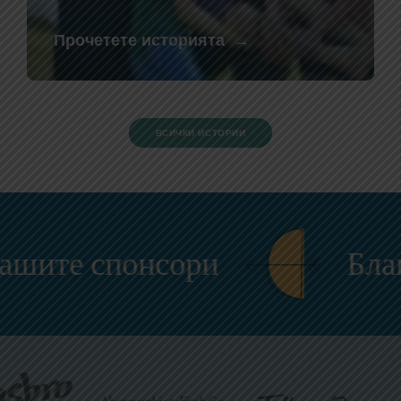
Прочетете историята
ВСИЧКИ ИСТОРИИ
те спонсори
Благода