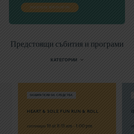
ПОСЕТЕТЕ SERIOUSFUN
Предстоящи събития и програми
КАТЕГОРИИ
НАБИРАТЕЛИ НА СРЕДСТВА
HEART & SOLE FUN RUN & ROLL
G
септември 19 at 8:15 am
-
1:00 pm
о