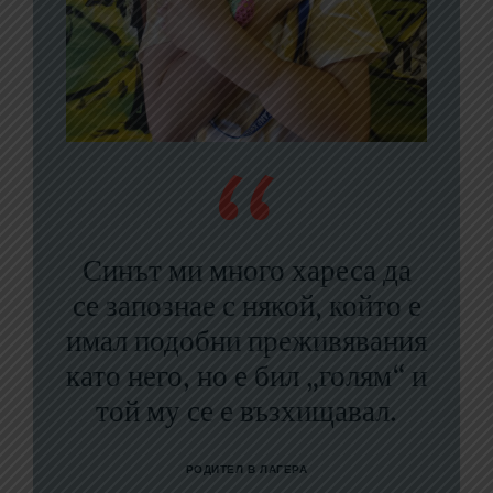
Синът ми много хареса да
Иска ми се лагери като
се запознае с някой, който е
„Кемп Корей“ да се
имал подобни преживявания
разпространят из САЩ и
като него, но е бил „голям“ и
останалата част от света,
помагайки на всички деца с
той му се е възхищавал.
увреждания. Иска ми се
също да си взема
РОДИТЕЛ В ЛАГЕРА