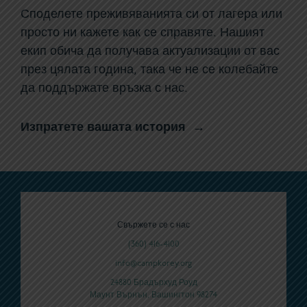
Споделете преживяванията си от лагера или
просто ни кажете как се справяте. Нашият
екип обича да получава актуализации от вас
през цялата година, така че не се колебайте
да поддържате връзка с нас.
Изпратете вашата история
Свържете се с нас
(360) 416-4100
info@campkorey.org
24880 Брадърхуд Роуд
Маунт Върнън, Вашингтон 98274