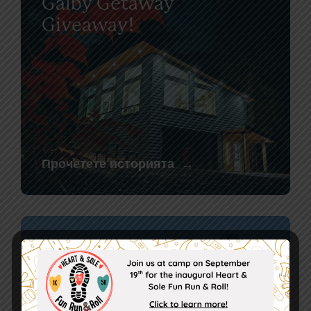
Galby Getaway
Giveaway!
Прочетете историята
Meet Camper Evan