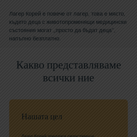
Лагер Корей е повече от лагер, това е място,
където деца с животопроменящи медицински
състояния могат „просто да бъдат деца“,
напълно безплатно.
Какво представляваме
всички ние
Нашата цел
Лагер Корей предлага овластяващи,